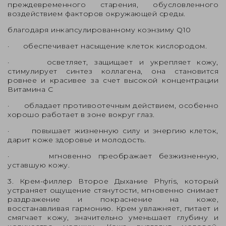
преждевременного старения, обусловленного
воздействием факторов окружающей среды.
благодаря инкапсулированному коэнзиму Q10
· обеспечивает насыщение клеток кислородом.
· осветляет, защищает и укрепляет кожу,
стимулирует синтез коллагена, она становится
ровнее и красивее за счет высокой концентрации
Витамина С
· обладает противоотечным действием, особенно
хорошо работает в зоне вокруг глаз.
· повышает жизненную силу и энергию клеток,
дарит коже здоровье и молодость.
· мгновенно преображает безжизненную,
уставшую кожу.
3. Крем-филлер Второе Дыхание Phyris, который
устраняет ощущение стянутости, мгновенно снимает
раздражение и покраснение на коже,
восстанавливая гармонию. Крем увлажняет, питает и
смягчает кожу, значительно уменьшает глубину и