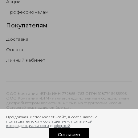
Акции
Профессионалам
Покупателям
Доставка
Оплата
Личный кабинет
ООО Компания «БТМ» ИНН 7728654763 ОГРН 1087746456995
ООО Компания «БТМ» является единственным официальным
дистрибьютером косметики PHYRIS на территории России.
Остерегайтесь подделок бренда.
Продолжая использовать сайт, я соглашаюсь с
пользовательским соглашением
,
политикой
конфиденциальности
и
офертой
.
Согласен