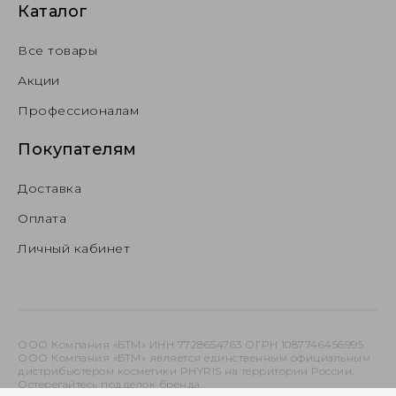
Каталог
Все товары
Акции
Профессионалам
Покупателям
Доставка
Оплата
Личный кабинет
ООО Компания «БТМ» ИНН 7728654763 ОГРН 1087746456995
ООО Компания «БТМ» является единственным официальным
дистрибьютером косметики PHYRIS на территории России.
Остерегайтесь подделок бренда.