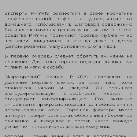
Эксперты PHYRIS совместили в своей косметике
профессиональный эффект и удовольствие от
домашнего использования. Благодаря содержанию
большого количества ценных активных компонентов,
средства PHYRIS проникают гораздо глубже — во
все слои эпидермиса, а иногда даже в дерму
(депонированная гиалуроновая кислота и др.).
В первую очередь следует обратить внимание на
очищение. Для этого хорошо подходят деликатные
пилинги и мягкие скрабы.
“Фарфоровый” пилинг
PHYRIS направлен на
удаление мёртвых клеток, за счёт чего кожа
становится мягкой и гладкой. Он повышает
влагоудерживающую способность клеток и
стимулирует микроциркуляцию. Его активные
ингредиенты прекрасно подходят для обновления и
восстановления кожи. Порошок фарфора мягко
шлифует поверхность кожи, обеспечивая бережное
очищение. А входящее в состав масло авокадо
увлажняет, питает и омолаживает кожу лица.
Второй и самый важный этап в восстановлении