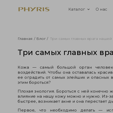
Каталог
О нас
Главная
/
Блог
/
Три самых главных врага нашей
Три самых главных вр
Кожа — самый большой орган человек
воздействий. Чтобы она оставалась краси
ее оградить от самых злейших и опасных в
этим бороться?
Плохая экология. Бороться с ней конечно 
влияние на нашу кожу можно и нужно. Из-з
быстрее, возникает акне и она перестает д
Первое, что необходимо делать — ис