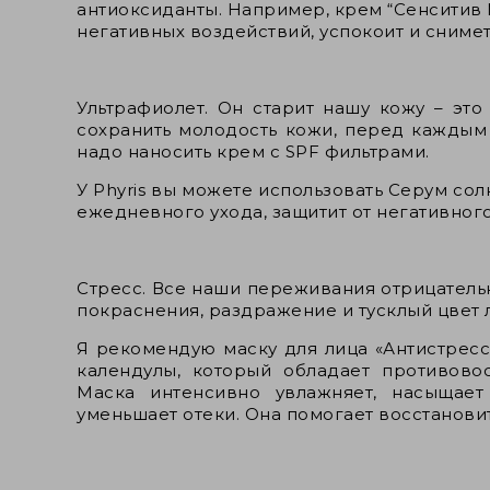
антиоксиданты. Например, крем
“Сенситив
негативных воздействий, успокоит и сниме
Ультрафиолет. Он старит нашу кожу – это
сохранить молодость кожи, перед каждым 
надо наносить крем с SPF фильтрами.
У Phyris вы можете использовать Серум со
ежедневного ухода, защитит от негативного
Стресс. Все наши переживания отрицатель
покраснения, раздражение и тусклый цвет л
Я рекомендую маску для лица «Антистресс» 
календулы, который обладает противов
Маска интенсивно увлажняет, насыщает
уменьшает отеки. Она помогает восстанови