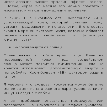
использование сможет продлить эффект надолго.
Позже, через 2-3 месяца его можно сочетать с
масками или мягкими домашними пилингами.
В линии Blue Evolution есть
Омолаживающий и
успокаивающий крем
, который смягчает кожу,
устраняя раздражения и покраснения. В его состав
входит морской экстракт Sealift, который обладает
регенеративными свойствами и формирует
«лифтинг-сеть».
Высокая защита от солнца
Очень важна в любое время года. Ведь на
поврежденной коже под воздействием
солнца может появиться пигментация. Если не
хочется использовать дополнительную защиту –
попробуйте
Крем-бальзам «ВВ»
фактором защиты
SPF 20
Я уверена, что уходовая косметика может быть не
менее эффективна, а еще она дарит удовольствие и
минуты наедине с собой.
А вы пробовали инвазивные процедуры или
полагаетесь на накопительный эффект уходовой