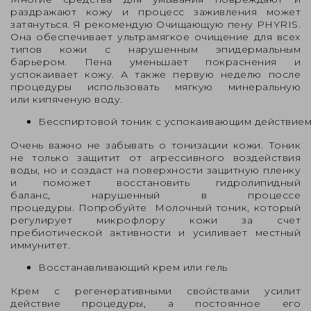
раздражают кожу и процесс заживления может
затянуться. Я рекомендую
Очищающую пену PHYRIS
.
Она обеспечивает ультрамягкое очищение для всех
типов кожи с нарушенным эпидермальным
барьером. Пена уменьшает покраснения и
успокаивает кожу. А также первую неделю после
процедуры использовать мягкую минеральную
или кипяченую воду.
Бесспиртовой тоник с успокаивающим действие
Очень важно не забывать о тонизации кожи. Тоник
не только защитит от агрессивного воздействия
воды, но и создаст на поверхности защитную пленку
и поможет восстановить гидролипидный
баланс, нарушенный в процессе
процедуры. Попробуйте
Молочный тоник
, который
регулирует микрофлору кожи за счет
пребиотической активности и усиливает местный
иммунитет.
Восстанавливающий крем или гель
Крем с регенеративными свойствами усилит
действие процедуры, а постоянное его