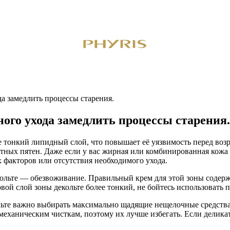
да замедлить процессы старения.
ого ухода замедлить процессы старения.
лее тонкий липидный слой, что повышает её уязвимость перед во
ных пятен. Даже если у вас жирная или комбинированная кожа ли
 факторов или отсутствия необходимого ухода.
кольте — обезвоживание. Правильный крем для этой зоны соде
вой слой зоны декольте более тонкий, не бойтесь использовать 
льте важно выбирать максимально щадящие нещелочные средства
 механическим чисткам, поэтому их лучше избегать. Если делик