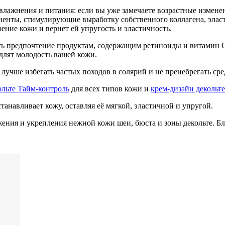
влажнения и питания: если вы уже замечаете возрастные измене
поненты, стимулирующие выработку собственного коллагена, эла
ние кожи и вернет ей упругость и эластичность.
ь предпочтение продуктам, содержащим ретиноиды и витамин 
длят молодость вашей кожи.
е лучше избегать частых походов в солярий и не пренебрегать с
ольте Тайм-контроль
для всех типов кожи и
крем-дизайн декольт
анавливает кожу, оставляя её мягкой, эластичной и упругой.
ения и укрепления нежной кожи шеи, бюста и зоны декольте. Б