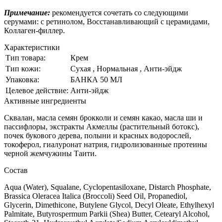
Примечание:
рекомендуется сочетать со следующими
серумами: с ретинолом, Восстанавливающий с церамидами,
Коллаген-филлер.
Характеристики
Тип товара:
Крем
Тип кожи:
Сухая , Нормальная , Анти-эйдж
Упаковка:
БАНКА 50 МЛ
Целевое действие:
Анти-эйдж
Активные ингредиенты
Сквалан, масла семян брокколи и семян какао, масла ши и
пассифлоры, экстракты Акмеллы (растительный ботокс),
почек букового дерева, полыни и красных водорослей,
токоферол, гиалуронат натрия, гидролизованные протеины
черной жемчужины Таити.
Состав
Aqua (Water), Squalane, Cyclopentasiloxane, Distarch Phosphate,
Brassica Oleracea Italica (Broccoli) Seed Oil, Propanediol,
Glycerin, Dimethicone, Butylene Glycol, Decyl Oleate, Ethylhexyl
Palmitate, Butyrospermum Parkii (Shea) Butter, Cetearyl Alcohol,