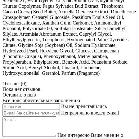
Steareth-21, Hydroxyethyl Acrylate/Sodium Acryloyldimethyl
Taurate Copolymer, Fagus Sylvatica Bud Extract, Theobroma
Cacao (Cocoa) Seed Butter, Acmella Oleracea Extract, Dimethicone
Crosspolymer, Cetearyl Glucoside, Passiflora Edulis Seed Oil,
Cyclohexasiloxane, Xanthan Gum, Carbomer, Aminomethyl
Propanol, Polysorbate 60, Sorbitan Isostearate, Silica Dimethyl
Silylate, Artemisia Abrotanum Extract, Caprylyl Glycol,
Ethylhexylglycerin, Tocopherol, Hydrogenated Palm Glycerides
Citrate, Glycine Soja (Soybean) Oil, Sodium Hyaluronate,
Hydrolyzed Pearl, Hexylene Glycol, Glucose, Carrageenan
(Chondrus Crispus), Phenoxyethanol, Methylparaben,
Propylparaben, Ethylparaben, Benzoic Acid, Potassium Sorbate,
Sorbic Acid, Benzyl Alcohol, Linalool, Limonene,
Hydroxycitronellal, Geraniol, Parfum (Fragrance)
Отзывы (0)
Пока нет отзывов
Оставить отзыв
Все поля обязательны к заполнению
Вы не представились
Неправильно введен e-mail
Нам интересно Ваше мнение о