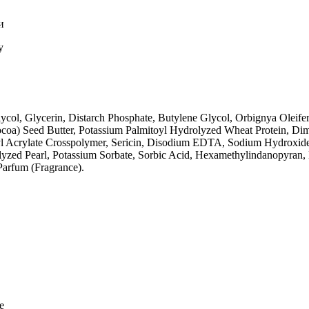
и
у
ol, Glycerin, Distarch Phosphate, Butylene Glycol, Orbignya Oleifera 
oa) Seed Butter, Potassium Palmitoyl Hydrolyzed Wheat Protein, Dim
yl Acrylate Crosspolymer, Sericin, Disodium EDTA, Sodium Hydroxide,
olyzed Pearl, Potassium Sorbate, Sorbic Acid, Hexamethylindanopyran, 
Parfum (Fragrance).
е