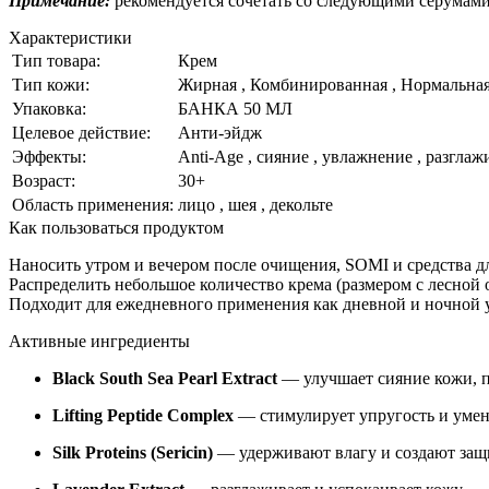
Примечание:
рекомендуется сочетать со следующими серумам
Характеристики
Тип товара:
Крем
Тип кожи:
Жирная , Комбинированная , Нормальная 
Упаковка:
БАНКА 50 МЛ
Целевое действие:
Анти-эйдж
Эффекты:
Anti-Age , сияние , увлажнение , разгла
Возраст:
30+
Область применения:
лицо , шея , декольте
Как пользоваться продуктом
Наносить утром и вечером после очищения, SOMI и средства дл
Распределить небольшое количество крема (размером с лесной
Подходит для ежедневного применения как дневной и ночной 
Активные ингредиенты
Black South Sea Pearl Extract
— улучшает сияние кожи, п
Lifting Peptide Complex
— стимулирует упругость и умен
Silk Proteins (Sericin)
— удерживают влагу и создают за