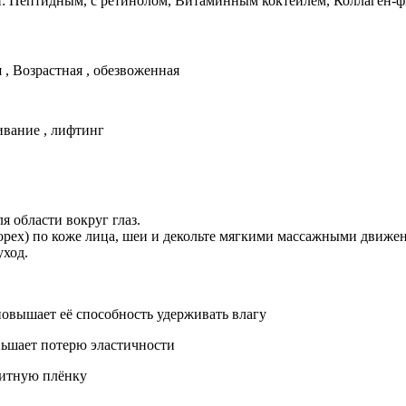
и: Пептидным, с ретинолом, Витаминным коктейлем, Коллаген-ф
, Возрастная , обезвоженная
живание , лифтинг
я области вокруг глаз.
 орех) по коже лица, шеи и декольте мягкими массажными движе
уход.
овышает её способность удерживать влагу
ьшает потерю эластичности
щитную плёнку