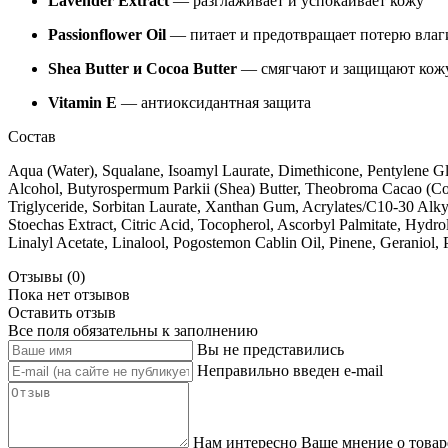
Lavender Extract
— разглаживает и успокаивает кожу
Passionflower Oil
— питает и предотвращает потерю влаг
Shea Butter и Cocoa Butter
— смягчают и защищают кож
Vitamin E
— антиоксидантная защита
Состав
Aqua (Water), Squalane, Isoamyl Laurate, Dimethicone, Pentylene Glyc
Alcohol, Butyrospermum Parkii (Shea) Butter, Theobroma Cacao (Coc
Triglyceride, Sorbitan Laurate, Xanthan Gum, Acrylates/C10-30 Alk
Stoechas Extract, Citric Acid, Tocopherol, Ascorbyl Palmitate, Hydr
Linalyl Acetate, Linalool, Pogostemon Cablin Oil, Pinene, Geraniol, 
Отзывы (0)
Пока нет отзывов
Оставить отзыв
Все поля обязательны к заполнению
Вы не представились
Неправильно введен e-mail
Нам интересно Ваше мнение о товар