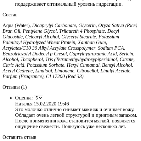
поддерживает оптимальный уровень гидратации.
Состав
Aqua (Water),
Dicaprylyl Carbonate
,
Glycerin
,
Oryza Sativa (Rice)
Bran Oil
,
Pentylene Glycol
,
Trilaureth 4 Phosphate
,
Decyl
Glucoside
,
Cetearyl Alcohol
,
Glyceryl Stearate
,
Potassium
Palmitoyl Hydrolyzed Wheat Protein
,
Xanthan Gum
,
Acrylates/C10 30 Alkyl Acrylate Crosspolymer
,
Sodium PCA
,
Benzotriazolyl Dodecyl p Cresol
,
Caprylhydroxamic Acid
,
Sericin
,
Alcohol
,
Tocopherol
,
Tris (Tetramethylhydroxypiperidinol) Citrate
,
Citric Acid
,
Potassium Sorbate
,
Hexyl Cinnamal
,
Benzyl Alcohol
,
Acetyl Cedrene
,
Linalool
,
Limonene
,
Citronellol
,
Linalyl Acetate
,
Parfum (Fragrance)
,
CI 17200 (Red 33)
.
Отзывы (1)
Оценка:
Наталья
15.02.2020 19:46
Это молочко отлично снимает макияж и очищает кожу.
Обладает очень легкой структурой и приятным запахом.
После применения кожа становится мягкой, появляется
ощущение свежести. Пользуюсь уже несколько лет.
Оставить отзыв