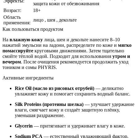
Эффекты:
защита кожи от обезвоживания
Возраст:
18+
Область
лицо , шея , декольте
применения:
Как пользоваться продуктом
На
влажную кожу
лица, шеи и декольте нанесите 8–10
нажатий эмульсии на ладони, распределите по коже и
мягко
помассируйте
круговыми движениями. Затем тщательно
смойте тёплой водой. Подходит для использования
утром и
вечером
. После очищения рекомендуется продолжить уход
тоником и
сомы
PHYRIS.
Активные ингредиенты
Rice Oil (масло из рисовых отрубей)
— деликатно
увлажняет кожу и помогает сохранить водный баланс.
Silk Proteins (протеины шелка)
— улучшает удержание
влаги, смягчает кожу и создаёт защитную плёнку,
уменьшая раздражение.
Glycerin
— притягивает и удерживает влагу в коже.
Sodium PCA
— естественный увлажняющий фактор,