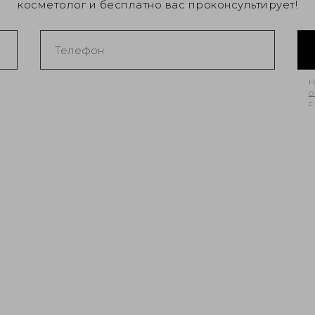
косметолог и бесплатно вас проконсультирует!
Н
о
с