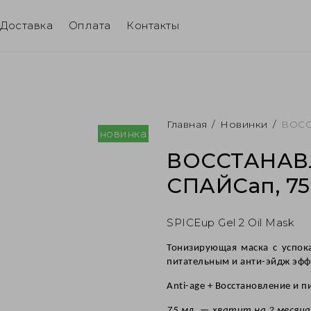
Доставка
Оплата
Контакты
Главная
/
Новинки
/
ВОСС
новинка
ВОССТАНА
СПАЙСап, 7
SPICEup Gel 2 Oil Mask
Тонизирующая маска с успо
питательным и анти-эйдж эфф
Anti-age + Восстановление и 
75 мл. — хватит на 2 месяца