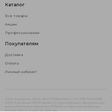
Каталог
Все товары
Акции
Профессионалам
Покупателям
Доставка
Оплата
Личный кабинет
ООО Компания «БТМ» ИНН 7728654763 ОГРН 1087746456995
ООО Компания «БТМ» является единственным официальным
дистрибьютером косметики PHYRIS на территории России.
Остерегайтесь подделок бренда.