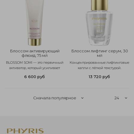
Блоссом активирующий
Блоссом лифтинг серум, 30
флюид, 75 мл
мл
BLOSSOM SOMI — это первичный
Концентрированные лифтинговые
активатор, который усиливает
капли с лёгкой текстурой.
действие всех средств линии.
Моментально подтягивают кожу,
6 600 руб
13 720 руб
Лёгкая, быстро впитывающаяся...
улучшают её тон и делают
поверхность...