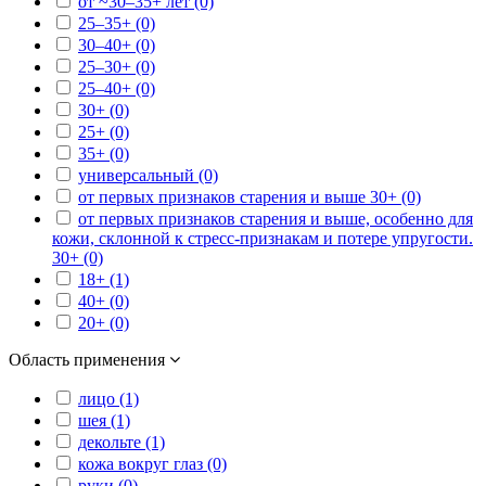
от ~30–35+ лет (0)
25–35+ (0)
30–40+ (0)
25–30+ (0)
25–40+ (0)
30+ (0)
25+ (0)
35+ (0)
универсальный (0)
от первых признаков старения и выше 30+ (0)
от первых признаков старения и выше, особенно для
кожи, склонной к стресс-признакам и потере упругости.
30+ (0)
18+ (1)
40+ (0)
20+ (0)
Область применения
лицо (1)
шея (1)
декольте (1)
кожа вокруг глаз (0)
руки (0)