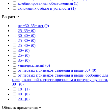
комбинированная обезвоженная (1)
склонная к отёкам и усталости (1)
Возраст
от ~30–35+ лет (0)
25–35+ (0)
30–40+ (0)
25–30+ (0)
25–40+ (0)
30+ (0)
25+ (0)
35+ (0)
универсальный (0)
от первых признаков старения и выше 30+ (0)
от первых признаков старения и выше, особенно для
кожи, склонной к стресс-признакам и потере упругости.
30+ (0)
18+ (1)
40+ (0)
20+ (0)
Область применения