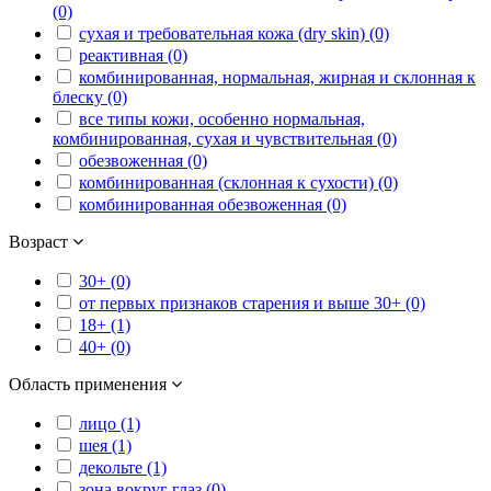
(0)
сухая и требовательная кожа (dry skin) (0)
реактивная (0)
комбинированная, нормальная, жирная и склонная к
блеску (0)
все типы кожи, особенно нормальная,
комбинированная, сухая и чувствительная (0)
обезвоженная (0)
комбинированная (склонная к сухости) (0)
комбинированная обезвоженная (0)
Возраст
30+ (0)
от первых признаков старения и выше 30+ (0)
18+ (1)
40+ (0)
Область применения
лицо (1)
шея (1)
декольте (1)
зона вокруг глаз (0)